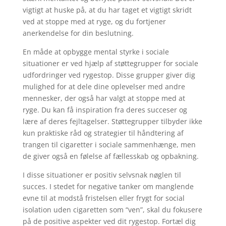
vigtigt at huske på, at du har taget et vigtigt skridt
ved at stoppe med at ryge, og du fortjener
anerkendelse for din beslutning.
En måde at opbygge mental styrke i sociale
situationer er ved hjælp af støttegrupper for sociale
udfordringer ved rygestop. Disse grupper giver dig
mulighed for at dele dine oplevelser med andre
mennesker, der også har valgt at stoppe med at
ryge. Du kan få inspiration fra deres succeser og
lære af deres fejltagelser. Støttegrupper tilbyder ikke
kun praktiske råd og strategier til håndtering af
trangen til cigaretter i sociale sammenhænge, men
de giver også en følelse af fællesskab og opbakning.
I disse situationer er positiv selvsnak nøglen til
succes. I stedet for negative tanker om manglende
evne til at modstå fristelsen eller frygt for social
isolation uden cigaretten som “ven”, skal du fokusere
på de positive aspekter ved dit rygestop. Fortæl dig