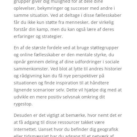
grupper giver dig mulighed for at dele dine
oplevelser, bekymringer og succeser med andre i
samme situation. Ved at deltage i disse fællesskaber
får du ikke kun støtte fra mennesker, der virkelig
forstår din kamp, men du kan også lære af deres
erfaringer og strategier.
En af de største fordele ved at bruge støttegrupper
og online fællesskaber er den mentale styrke, du
opnår gennem deling af dine udfordringer i sociale
sammenkomster. Ved blot at lytte til andres historier
og rådgivning kan du få nye perspektiver på
situationen og finde inspiration til at håndtere
lignende scenarioer selv. Dette vil hjælpe dig med at
udvikle en mere positiv selvsnak omkring dit
rygestop.
Desuden er det vigtigt at bemærke, hvor nemt det er
at få adgang til disse ressourcer takket være
internettet. Uanset hvor du befinder dig geografisk
eller tidsmæssigt har du adgang til et netværk af