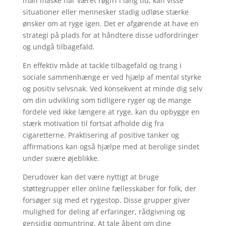
man måske har været røgfri i lang tid, kan visse
situationer eller mennesker stadig udløse stærke
ønsker om at ryge igen. Det er afgørende at have en
strategi på plads for at håndtere disse udfordringer
og undgå tilbagefald.
En effektiv måde at tackle tilbagefald og trang i
sociale sammenhænge er ved hjælp af mental styrke
og positiv selvsnak. Ved konsekvent at minde dig selv
om din udvikling som tidligere ryger og de mange
fordele ved ikke længere at ryge, kan du opbygge en
stærk motivation til fortsat afholde dig fra
cigaretterne. Praktisering af positive tanker og
affirmations kan også hjælpe med at berolige sindet
under svære øjeblikke.
Derudover kan det være nyttigt at bruge
støttegrupper eller online fællesskaber for folk, der
forsøger sig med et rygestop. Disse grupper giver
mulighed for deling af erfaringer, rådgivning og
gensidig opmuntring. At tale åbent om dine