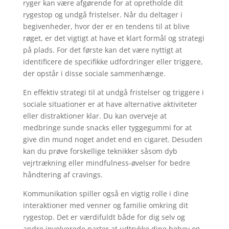
ryger kan være afgørende for at opretholde dit
rygestop og undgå fristelser. Når du deltager i
begivenheder, hvor der er en tendens til at blive
røget, er det vigtigt at have et klart formål og strategi
på plads. For det første kan det være nyttigt at
identificere de specifikke udfordringer eller triggere,
der opstår i disse sociale sammenhænge.
En effektiv strategi til at undgå fristelser og triggere i
sociale situationer er at have alternative aktiviteter
eller distraktioner klar. Du kan overveje at
medbringe sunde snacks eller tyggegummi for at
give din mund noget andet end en cigaret. Desuden
kan du prøve forskellige teknikker såsom dyb
vejrtrækning eller mindfulness-øvelser for bedre
håndtering af cravings.
Kommunikation spiller også en vigtig rolle i dine
interaktioner med venner og familie omkring dit
rygestop. Det er værdifuldt både for dig selv og
andre involverede parter at udtrykke dine behov og