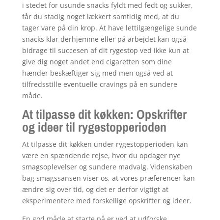
i stedet for usunde snacks fyldt med fedt og sukker,
får du stadig noget lækkert samtidig med, at du
tager vare på din krop. At have lettilgængelige sunde
snacks klar derhjemme eller på arbejdet kan også
bidrage til succesen af dit rygestop ved ikke kun at
give dig noget andet end cigaretten som dine
hænder beskæftiger sig med men også ved at
tilfredsstille eventuelle cravings på en sundere
måde.
At tilpasse dit køkken: Opskrifter
og ideer til rygestopperioden
At tilpasse dit køkken under rygestopperioden kan
være en spændende rejse, hvor du opdager nye
smagsoplevelser og sundere madvalg. Videnskaben
bag smagssansen viser os, at vores præferencer kan
ændre sig over tid, og det er derfor vigtigt at
eksperimentere med forskellige opskrifter og ideer.
En god måde at starte på er ved at udforske