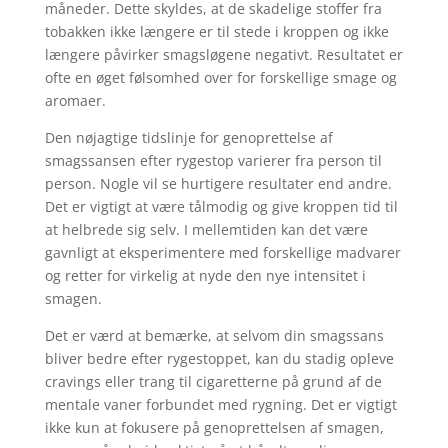
måneder. Dette skyldes, at de skadelige stoffer fra
tobakken ikke længere er til stede i kroppen og ikke
længere påvirker smagsløgene negativt. Resultatet er
ofte en øget følsomhed over for forskellige smage og
aromaer.
Den nøjagtige tidslinje for genoprettelse af
smagssansen efter rygestop varierer fra person til
person. Nogle vil se hurtigere resultater end andre.
Det er vigtigt at være tålmodig og give kroppen tid til
at helbrede sig selv. I mellemtiden kan det være
gavnligt at eksperimentere med forskellige madvarer
og retter for virkelig at nyde den nye intensitet i
smagen.
Det er værd at bemærke, at selvom din smagssans
bliver bedre efter rygestoppet, kan du stadig opleve
cravings eller trang til cigaretterne på grund af de
mentale vaner forbundet med rygning. Det er vigtigt
ikke kun at fokusere på genoprettelsen af ​​smagen,