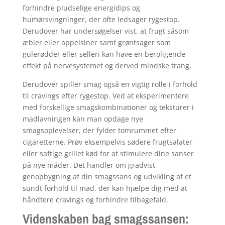
forhindre pludselige energidips og
humørsvingninger, der ofte ledsager rygestop.
Derudover har undersøgelser vist, at frugt såsom
æbler eller appelsiner samt grøntsager som
gulerødder eller selleri kan have en beroligende
effekt på nervesystemet og derved mindske trang.
Derudover spiller smag også en vigtig rolle i forhold
til cravings efter rygestop. Ved at eksperimentere
med forskellige smagskombinationer og teksturer i
madlavningen kan man opdage nye
smagsoplevelser, der fylder tomrummet efter
cigaretterne. Prøv eksempelvis sødere frugtsalater
eller saftige grillet kød for at stimulere dine sanser
på nye måder. Det handler om gradvist
genopbygning af din smagssans og udvikling af et
sundt forhold til mad, der kan hjælpe dig med at
håndtere cravings og forhindre tilbagefald.
Videnskaben bag smagssansen: