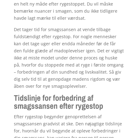
en helt ny måde efter rygestoppet. Du vil måske
bemærke nuancer i smagen, som du ikke tidligere
havde lagt mærke til eller værdsat.
Det tager tid for smagssansen at vende tilbage
fuldstændigt efter rygestop. For nogle mennesker
kan det tage uger eller endda måneder før de får
den fulde glæde af madoplevelser igen. Det er vigtigt
ikke at miste modet under denne proces og huske
på, hvorfor du stoppede med at ryge i første omgang
– forbedringen af din sundhed og livskvalitet. Så giv
dig selv tid til at genopdage madens rigdom og vær
åben over for nye smagsoplevelser.
Tidslinje for forbedring af
smagssansen efter rygestop
Efter rygestop begynder genoprettelsen af ​​
smagssansen gradvist at ske. Den nøjagtige tidslinje
for, hvornår du vil begynde at opleve forbedringer i
din smagssans, kan variere fra person til person.