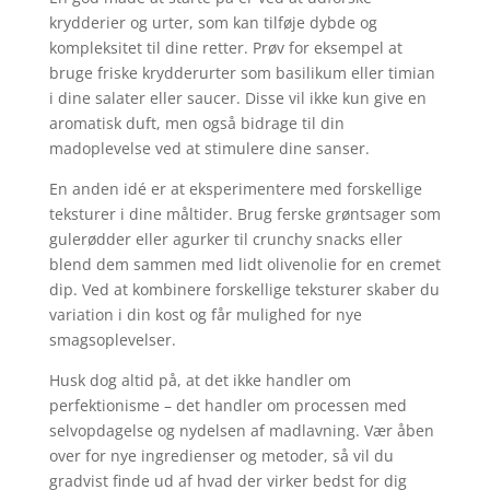
krydderier og urter, som kan tilføje dybde og
kompleksitet til dine retter. Prøv for eksempel at
bruge friske krydderurter som basilikum eller timian
i dine salater eller saucer. Disse vil ikke kun give en
aromatisk duft, men også bidrage til din
madoplevelse ved at stimulere dine sanser.
En anden idé er at eksperimentere med forskellige
teksturer i dine måltider. Brug ferske grøntsager som
gulerødder eller agurker til crunchy snacks eller
blend dem sammen med lidt olivenolie for en cremet
dip. Ved at kombinere forskellige teksturer skaber du
variation i din kost og får mulighed for nye
smagsoplevelser.
Husk dog altid på, at det ikke handler om
perfektionisme – det handler om processen med
selvopdagelse og nydelsen af madlavning. Vær åben
over for nye ingredienser og metoder, så vil du
gradvist finde ud af hvad der virker bedst for dig