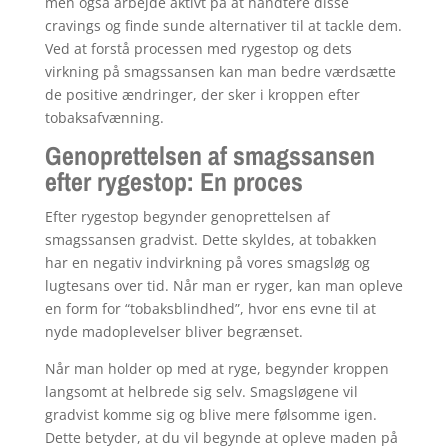
men også arbejde aktivt på at håndtere disse
cravings og finde sunde alternativer til at tackle dem.
Ved at forstå processen med rygestop og dets
virkning på smagssansen kan man bedre værdsætte
de positive ændringer, der sker i kroppen efter
tobaksafvænning.
Genoprettelsen af smagssansen
efter rygestop: En proces
Efter rygestop begynder genoprettelsen af
smagssansen gradvist. Dette skyldes, at tobakken
har en negativ indvirkning på vores smagsløg og
lugtesans over tid. Når man er ryger, kan man opleve
en form for “tobaksblindhed”, hvor ens evne til at
nyde madoplevelser bliver begrænset.
Når man holder op med at ryge, begynder kroppen
langsomt at helbrede sig selv. Smagsløgene vil
gradvist komme sig og blive mere følsomme igen.
Dette betyder, at du vil begynde at opleve maden på