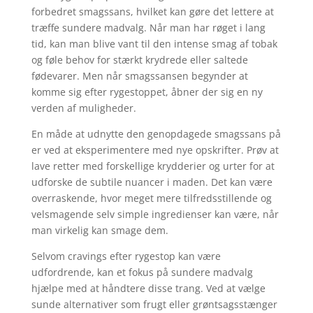
forbedret smagssans, hvilket kan gøre det lettere at
træffe sundere madvalg. Når man har røget i lang
tid, kan man blive vant til den intense smag af tobak
og føle behov for stærkt krydrede eller saltede
fødevarer. Men når smagssansen begynder at
komme sig efter rygestoppet, åbner der sig en ny
verden af muligheder.
En måde at udnytte den genopdagede smagssans på
er ved at eksperimentere med nye opskrifter. Prøv at
lave retter med forskellige krydderier og urter for at
udforske de subtile nuancer i maden. Det kan være
overraskende, hvor meget mere tilfredsstillende og
velsmagende selv simple ingredienser kan være, når
man virkelig kan smage dem.
Selvom cravings efter rygestop kan være
udfordrende, kan et fokus på sundere madvalg
hjælpe med at håndtere disse trang. Ved at vælge
sunde alternativer som frugt eller grøntsagsstænger