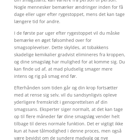
Nogle mennesker bemærker ændringer inden for få
dage eller uger efter rygestoppet, mens det kan tage
længere tid for andre.
I de første par uger efter rygestoppet vil du måske
bemærke en øget følsomhed over for
smagsoplevelser. Dette skyldes, at tobakkens
skadelige kemikalier gradvist elimineres fra kroppen,
og dine smagsløg har mulighed for at komme sig. Du
kan finde ud af, at mad pludselig smager mere
intens og rig på smag end før.
Efterhånden som tiden går og din krop fortsætter
med at rense sig selv, vil du sandsynligvis opleve
yderligere fremskridt i genoprettelsen af ​​din
smagssans. Eksperter siger normalt, at det kan tage
op til flere måneder før dine smagsløg vender helt
tilbage til deres normale funktion. Det er vigtigt ikke
kun at have tålmodighed i denne proces, men også
være bevidst om de sundere madvalg og nye