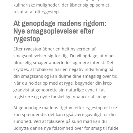
kulinariske muligheder, der åbner sig op som et
resultat af dit rygestop.
At genopdage madens rigdom:
Nye smagsoplevelser efter
rygestop
Efter rygestop åbner en helt ny verden af
smagsoplevelser sig for dig. Du vil opdage, at mad
pludselig smager anderledes og mere intenst. Det
skyldes, at tobakken har en negativ indvirkning på
din smagssans og kan dulme dine smagsløg over tid.
Når du holder op med at ryge, begynder din krop
gradvist at genoprette sin naturlige evne til at
registrere og nyde forskellige nuancer af smag.
At genopdage madens rigdom efter rygestop er ikke
kun spændende, det kan også være gavnligt for din
sundhed. Ved at fokusere på sund mad kan du
udnytte denne nye følsomhed over for smag til fulde.